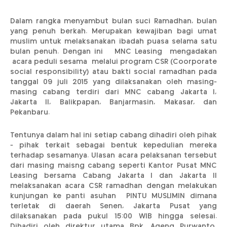
Dalam rangka menyambut bulan suci Ramadhan, bulan
yang penuh berkah. Merupakan kewajiban bagi umat
muslim untuk melaksanakan ibadah puasa selama satu
bulan penuh. Dengan ini MNC Leasing mengadakan
acara peduli sesama melalui program CSR (Coorporate
social responsibility) atau bakti social ramadhan pada
tanggal 09 juli 2015 yang dilaksanakan oleh masing-
masing cabang terdiri dari MNC cabang Jakarta I,
Jakarta II, Balikpapan, Banjarmasin, Makasar, dan
Pekanbaru.
Tentunya dalam hal ini setiap cabang dihadiri oleh pihak
- pihak terkait sebagai bentuk kepedulian mereka
terhadap sesamanya. Ulasan acara pelaksanan tersebut
dari masing maisng cabang seperti Kantor Pusat MNC
Leasing bersama Cabang Jakarta I dan Jakarta II
melaksanakan acara CSR ramadhan dengan melakukan
kunjungan ke panti asuhan PINTU MUSLIMIN dimana
terletak di daerah Senen, Jakarta Pusat yang
dilaksanakan pada pukul 15:00 WIB hingga selesai.
Dihadiri oleh direktur utama Bpk. Ageng Purwanto,